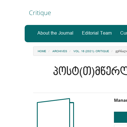
Main
Navigation
Critique
Main
Content
Sidebar
About the Journal
Editorial Team
Cur
ᲟᲣᲠᲜᲐᲚᲘ
HOME
ARCHIVES
VOL. 16 (2021): CRITIQUE
პოსტ(თ)მწერ
Article
Ma
Manan
Sidebar
Art
Co