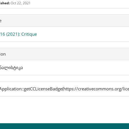
ished:
Oct 22, 2021
icle
e
ails
 16 (2021): Critique
ion
ნალისტიკა
pplication::getCCLicenseBadge(https://creativecommons.org/lic