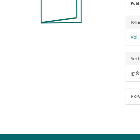
Publ
Art
Issu
Det
Vol.
Sect
ჟურ
PKPA